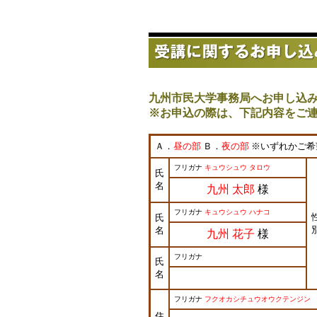
九州市民大学事務局へお申し込
※お申込の際は、下記内容をご
Ａ．
昼の部
Ｂ．
夜の部
※いずれかご希
フリガナ
キュウシュウ タロウ
氏
名
九州 太郎
様
フリガナ
キュウシュウ ハナコ
氏
名
九州 花子
様
フリガナ
氏
名
フリガナ
フクオカシチュウオウクテンジン
住